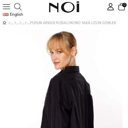
0
English
POPLİN ARKASI ROBALI MONO YAKA UZUN GÖMLEK