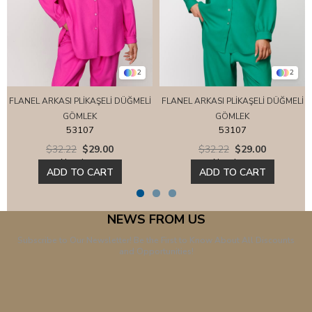
2
2
FLANEL ARKASI PLİKAŞELİ DÜĞMELİ
FLANEL ARKASI PLİKAŞELİ DÜĞMELİ
GÖMLEK
GÖMLEK
53107
53107
$32.22
$29.00
$32.22
$29.00
New Item
New Item
ADD TO CART
ADD TO CART
NEWS FROM US
Subscribe to Our Newsletter! Be the First to Know About All Discounts
and Opportunities!