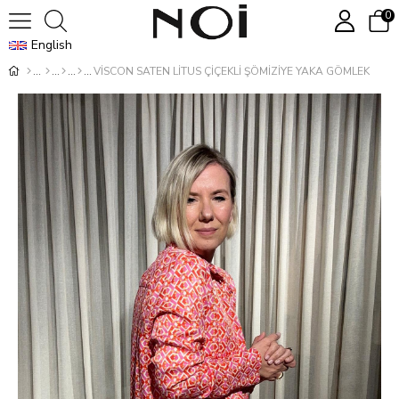
0
English
VİSCON SATEN LİTUS ÇİÇEKLİ ŞÖMİZİYE YAKA GÖMLEK