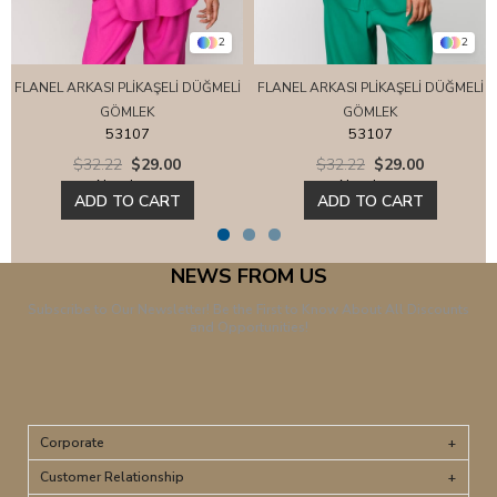
2
2
FLANEL ARKASI PLİKAŞELİ DÜĞMELİ
FLANEL ARKASI PLİKAŞELİ DÜĞMELİ
GÖMLEK
GÖMLEK
53107
53107
$32.22
$29.00
$32.22
$29.00
New Item
New Item
ADD TO CART
ADD TO CART
NEWS FROM US
Subscribe to Our Newsletter! Be the First to Know About All Discounts
and Opportunities!
Corporate
Customer Relationship