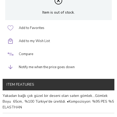
Item is out of stock.
Add to Favorites
Add to my Wish List
Compare
Notify me when the price goes down
ITEM FEATURES
Yakadan bağlı çok güzel bir deseni olan saten gömlek....Gömlek
Boyu 65cm,. %100 Türkiye'de üretildi. •Kompozisyon: %95 PES %5
ELASTHAN