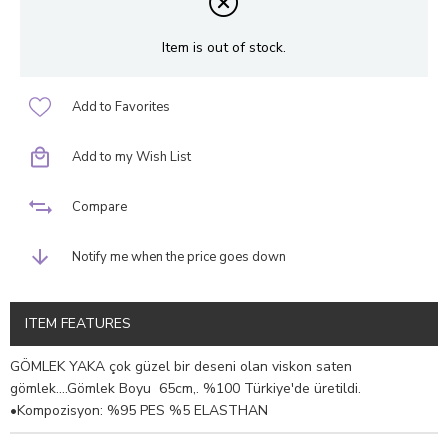
Item is out of stock.
Add to Favorites
Add to my Wish List
Compare
Notify me when the price goes down
ITEM FEATURES
GÖMLEK YAKA çok güzel bir deseni olan viskon saten
gömlek....Gömlek Boyu 65cm,. %100 Türkiye'de üretildi.
•Kompozisyon: %95 PES %5 ELASTHAN