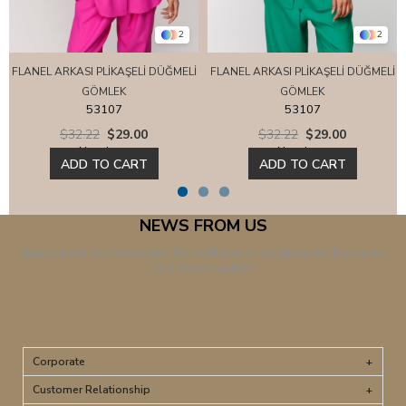
2
2
FLANEL ARKASI PLİKAŞELİ DÜĞMELİ
FLANEL ARKASI PLİKAŞELİ DÜĞMELİ
GÖMLEK
GÖMLEK
53107
53107
$32.22
$29.00
$32.22
$29.00
New Item
New Item
ADD TO CART
ADD TO CART
NEWS FROM US
Subscribe to Our Newsletter! Be the First to Know About All Discounts
and Opportunities!
Corporate
Customer Relationship