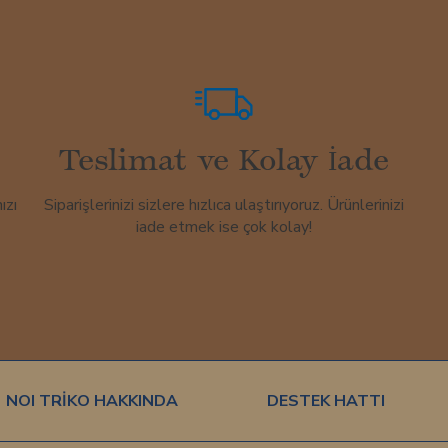
Teslimat ve Kolay İade
ızı
Siparişlerinizi sizlere hızlıca ulaştırıyoruz. Ürünlerinizi
iade etmek ise çok kolay!
NOI TRİKO HAKKINDA
DESTEK HATTI