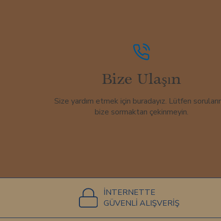
Bize Ulaşın
Size yardım etmek için buradayız. Lütfen soruların
bize sormaktan çekinmeyin.
İNTERNETTE
GÜVENLİ ALIŞVERİŞ