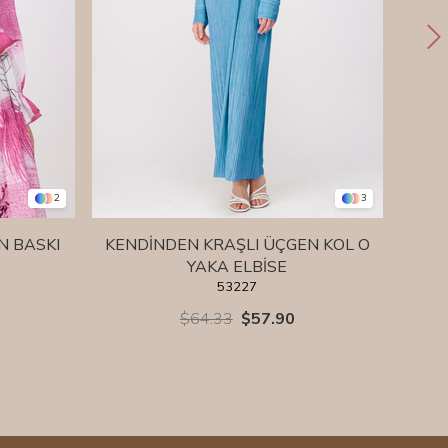
2
3
N BASKI
KENDİNDEN KRAŞLI ÜÇGEN KOL O
KEN
YAKA ELBİSE
53227
$64.33
$57.90