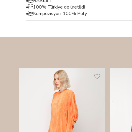
•BASKILI
•100% Türkiye'de üretildi
•Kompozisyon: 100% Poly