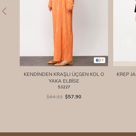
3
KENDİNDEN KRAŞLI ÜÇGEN KOL O
KREP J
YAKA ELBİSE
53227
$64.33
$57.90