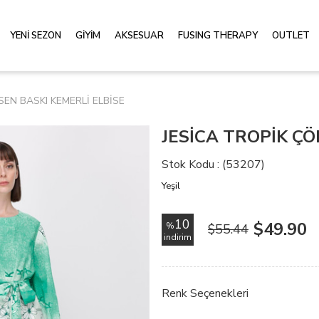
YENİ SEZON
GİYİM
AKSESUAR
FUSING THERAPY
OUTLET
SEN BASKI KEMERLİ ELBİSE
JESİCA TROPİK ÇÖ
Stok Kodu
(53207)
Yeşil
10
$49.90
%
$55.44
i̇ndirim