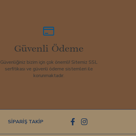
Güvenli Ödeme
Güvenliğiniz bizim için çok önemli! Sitemiz SSL
serfitikası ve güvenli ödeme sistemleri ile
korunmaktadır.
SİPARİŞ TAKİP