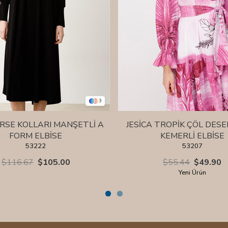
3
ARSE KOLLARI MANŞETLİ A
JESİCA TROPİK ÇÖL DESE
FORM ELBİSE
KEMERLİ ELBİSE
53222
53207
$116.67
$105.00
$55.44
$49.90
Yeni Ürün