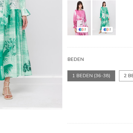
2
2
BEDEN
1 BEDEN (36-38)
2 B