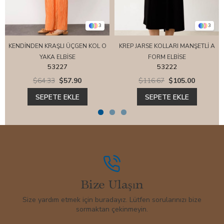
3
3
KENDİNDEN KRAŞLI ÜÇGEN KOL O
KREP JARSE KOLLARI MANŞETLİ A
YAKA ELBİSE
FORM ELBİSE
53227
53222
$64.33
$57.90
$116.67
$105.00
SEPETE EKLE
SEPETE EKLE
Bize Ulaşın
Size yardım etmek için buradayız. Lütfen sorularınızı bize
sormaktan çekinmeyin.