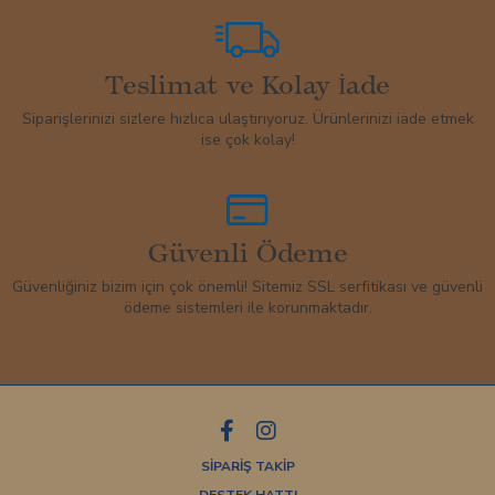
Teslimat ve Kolay İade
Siparişlerinizi sizlere hızlıca ulaştırıyoruz. Ürünlerinizi iade etmek
ise çok kolay!
Güvenli Ödeme
Güvenliğiniz bizim için çok önemli! Sitemiz SSL serfitikası ve güvenli
ödeme sistemleri ile korunmaktadır.
SİPARİŞ TAKİP