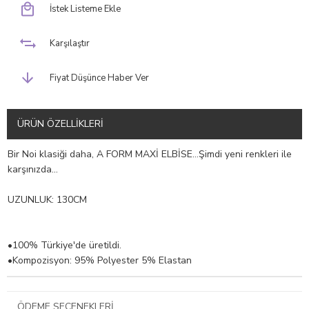
İstek Listeme Ekle
Karşılaştır
Fiyat Düşünce Haber Ver
ÜRÜN ÖZELLIKLERI
Bir Noi klasiği daha, A FORM MAXİ ELBİSE…Şimdi yeni renkleri ile
karşınızda…
UZUNLUK: 130CM
•100% Türkiye'de üretildi.
•Kompozisyon: 95% Polyester 5% Elastan
ÖDEME SEÇENEKLERI