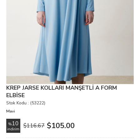
KREP JARSE KOLLARI MANŞETLİ A FORM
ELBİSE
Stok Kodu
(53222)
Mavi
10
$105.00
%
$116.67
i̇ndirim