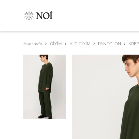
Anasayfa
GİYİM
ALT GİYİM
PANTOLON
KREP