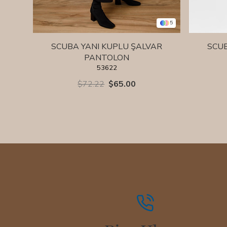
5
SCUBA YANI KUPLU ŞALVAR
SCUB
PANTOLON
53622
$72.22
$65.00