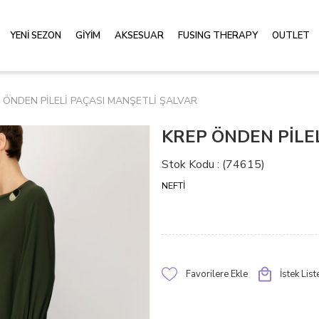
YENİ SEZON
GİYİM
AKSESUAR
FUSING THERAPY
OUTLET
 ÖNDEN PİLELİ PAÇASI MANŞETLİ ŞALVAR
KREP ÖNDEN PİLE
Stok Kodu
(74615)
NEFTİ
Favorilere Ekle
İstek Lis