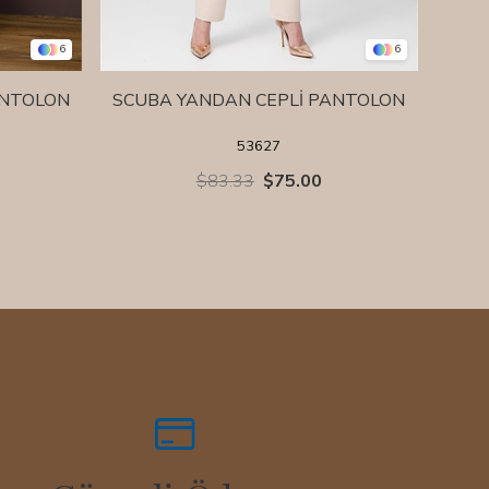
6
6
ANTOLON
SCUBA YANDAN CEPLİ PANTOLON
SCU
53627
$83.33
$75.00