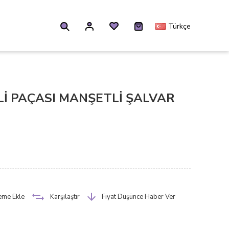
Türkçe
Lİ PAÇASI MANŞETLİ ŞALVAR
teme Ekle
Karşılaştır
Fiyat Düşünce Haber Ver