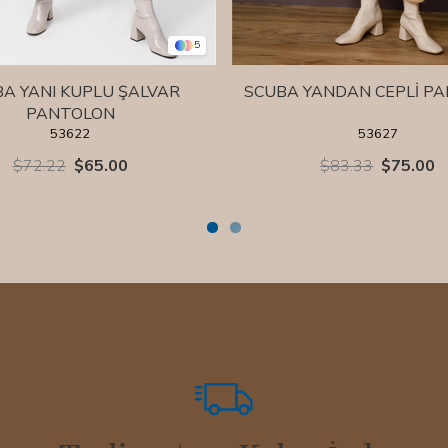
5
A YANI KUPLU ŞALVAR
SCUBA YANDAN CEPLİ P
PANTOLON
53622
53627
$72.22
$65.00
$83.33
$75.00