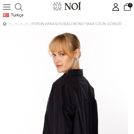
0
Türkçe
POPLİN ARKASI ROBALI MONO YAKA UZUN GÖMLEK