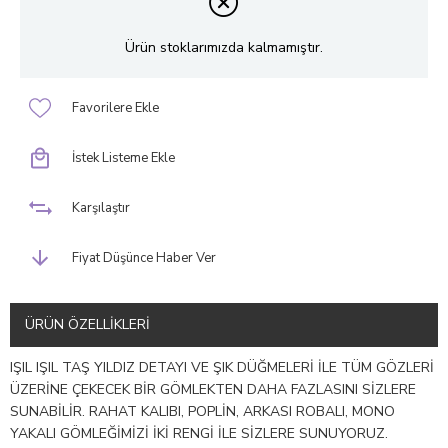
Ürün stoklarımızda kalmamıştır.
Favorilere Ekle
İstek Listeme Ekle
Karşılaştır
Fiyat Düşünce Haber Ver
ÜRÜN ÖZELLIKLERI
IŞIL IŞIL TAŞ YILDIZ DETAYI VE ŞIK DÜĞMELERİ İLE TÜM GÖZLERİ
ÜZERİNE ÇEKECEK BİR GÖMLEKTEN DAHA FAZLASINI SİZLERE
SUNABİLİR. RAHAT KALIBI, POPLİN, ARKASI ROBALI, MONO
YAKALI GÖMLEĞİMİZİ İKİ RENGİ İLE SİZLERE SUNUYORUZ.