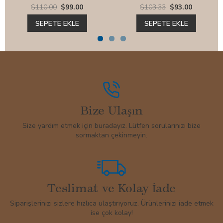
$110.00
$99.00
$103.33
$93.00
SEPETE EKLE
SEPETE EKLE
Bize Ulaşın
Size yardım etmek için buradayız. Lütfen sorularınızı bize
sormaktan çekinmeyin.
Teslimat ve Kolay İade
Siparişlerinizi sizlere hızlıca ulaştırıyoruz. Ürünlerinizi iade etmek
ise çok kolay!