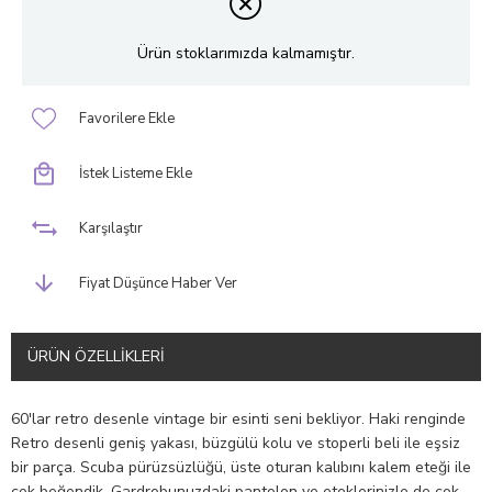
Ürün stoklarımızda kalmamıştır.
Favorilere Ekle
İstek Listeme Ekle
Karşılaştır
Fiyat Düşünce Haber Ver
ÜRÜN ÖZELLIKLERI
60'lar retro desenle vintage bir esinti seni bekliyor. Haki renginde
Retro desenli geniş yakası, büzgülü kolu ve stoperli beli ile eşsiz
bir parça. Scuba pürüzsüzlüğü, üste oturan kalıbını kalem eteği ile
çok beğendik. Gardrobunuzdaki pantolon ve eteklerinizle de çok