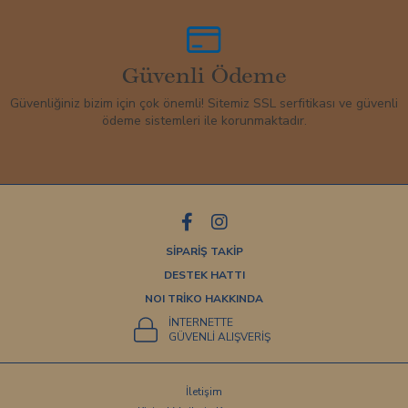
Güvenli Ödeme
Güvenliğiniz bizim için çok önemli! Sitemiz SSL serfitikası ve güvenli
ödeme sistemleri ile korunmaktadır.
SİPARİŞ TAKİP
DESTEK HATTI
NOI TRİKO HAKKINDA
İNTERNETTE
GÜVENLİ ALIŞVERİŞ
İletişim